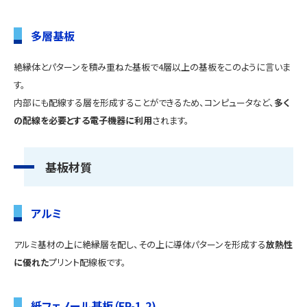
多層基板
絶縁体とパターンを積み重ねた基板で4層以上の基板をこのように言いま
す。
内部にも配線する層を形成することができるため、コンピュータなど、
多く
の配線を必要とする電子機器に利用
されます。
基板材質
アルミ
アルミ基材の上に絶縁層を配し、その上に導体パターンを形成する
放熱性
に優れた
プリント配線板です。
紙フェノール基板（FR-1,2)