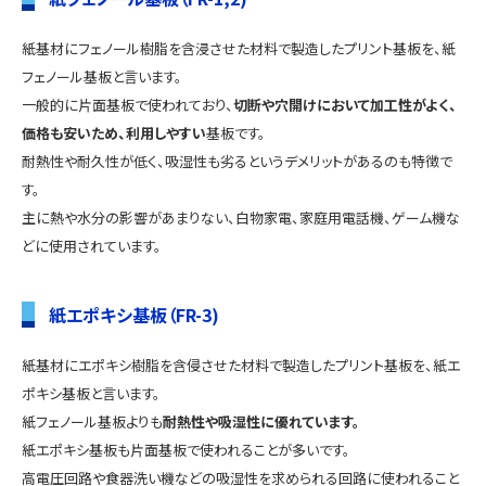
紙基材にフェノール樹脂を含浸させた材料で製造したプリント基板を、紙
フェノール基板と言います。
一般的に片面基板で使われており、
切断や穴開けにおいて加工性がよく、
価格も安いため、利用しやすい
基板です。
耐熱性や耐久性が低く、吸湿性も劣るというデメリットがあるのも特徴で
す。
主に熱や水分の影響があまりない、白物家電、家庭用電話機、ゲーム機な
どに使用されています。
紙エポキシ基板（FR-3)
紙基材にエポキシ樹脂を含侵させた材料で製造したプリント基板を、紙エ
ポキシ基板と言います。
紙フェノール基板よりも
耐熱性や吸湿性に優れています。
紙エポキシ基板も片面基板で使われることが多いです。
高電圧回路や食器洗い機などの吸湿性を求められる回路に使われること