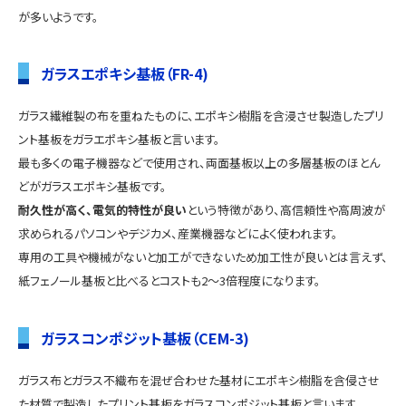
が多いようです。
ガラスエポキシ基板（FR-4)
ガラス繊維製の布を重ねたものに、エポキシ樹脂を含浸させ製造したプリ
ント基板をガラエポキシ基板と言います。
最も多くの電子機器などで使用され、両面基板以上の多層基板のほとん
どがガラスエポキシ基板です。
耐久性が高く、電気的特性が良い
という特徴があり、高信頼性や高周波が
求められるパソコンやデジカメ、産業機器などによく使われます。
専用の工具や機械がないと加工ができないため加工性が良いとは言えず、
紙フェノール基板と比べるとコストも2〜3倍程度になります。
ガラスコンポジット基板（CEM-3)
ガラス布とガラス不織布を混ぜ合わせた基材にエポキシ樹脂を含侵させ
た材質で製造したプリント基板をガラスコンポジット基板と言います。